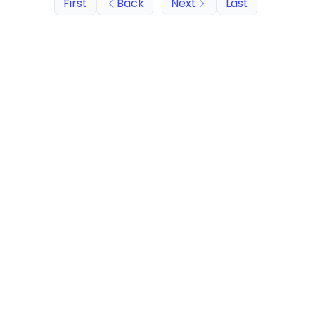
First
Back
Next
Last