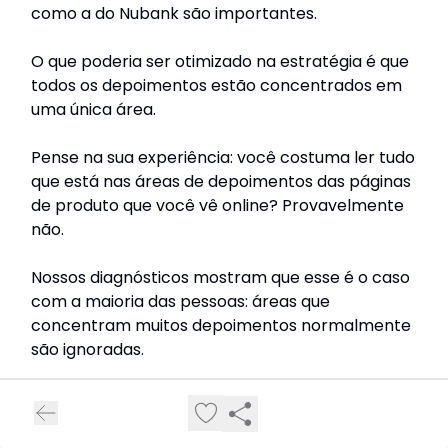
como a do Nubank são importantes.
O que poderia ser otimizado na estratégia é que
todos os depoimentos estão concentrados em
uma única área.
Pense na sua experiência: você costuma ler tudo
que está nas áreas de depoimentos das páginas
de produto que você vê online? Provavelmente
não.
Nossos diagnósticos mostram que esse é o caso
com a maioria das pessoas: áreas que
concentram muitos depoimentos normalmente
são ignoradas.
Um caminho para lidar com essa questão é o
uso do que eu chamo de “prova social
contextual”. Dessa forma os depoimentos são